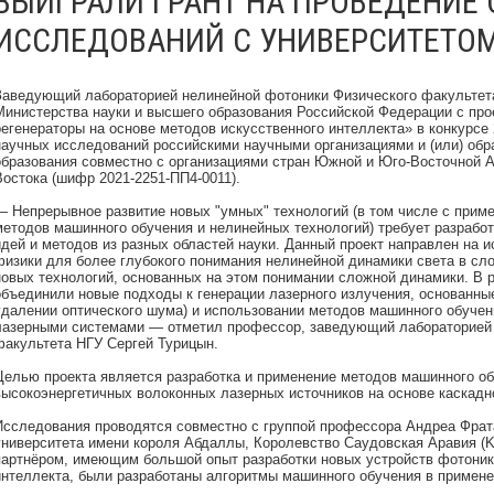
ВЫИГРАЛИ ГРАНТ НА ПРОВЕДЕНИЕ
ИССЛЕДОВАНИЙ С УНИВЕРСИТЕТОМ
Заведующий лабораторией нелинейной фотоники Физического факультета
Министерства науки и высшего образования Российской Федерации с пр
регенераторы на основе методов искусственного интеллекта» в конкурсе
научных исследований российскими научными организациями и (или) об
образования совместно с организациями стран Южной и Юго-Восточной А
Востока (шифр 2021-2251-ПП4-0011).
— Непрерывное развитие новых "умных" технологий (в том числе с прим
методов машинного обучения и нелинейных технологий) требует разработ
идей и методов из разных областей науки. Данный проект направлен на 
физики для более глубокого понимания нелинейной динамики света в сл
новых технологий, основанных на этом понимании сложной динамики. В 
объединили новые подходы к генерации лазерного излучения, основанны
удалении оптического шума) и использовании методов машинного обучен
лазерными системами — отметил профессор, заведующий лабораторией 
факультета НГУ Сергей Турицын.
Целью проекта является разработка и применение методов машинного об
высокоэнергетичных волоконных лазерных источников на основе каскад
Исследования проводятся совместно с группой профессора Андреа Фрата
университета имени короля Абдаллы, Королевство Саудовская Аравия (
партнёром, имеющим большой опыт разработки новых устройств фотоник
интеллекта, были разработаны алгоритмы машинного обучения в примене