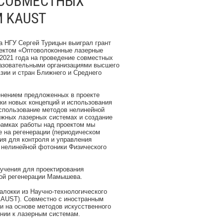
 СОВМЕСТНЫХ
 KAUST
 НГУ Сергей Турицын выиграл грант
оектом «Оптоволоконные лазерные
 2021 года на проведение совместных
разовательными организациями высшего
зии и стран Ближнего и Среднего
енением предложенных в проекте
ки новых концепций и использования
использование методов нелинейной
ожных лазерных системах и создание
рамках работы над проектом мы
е на регенерации (периодическом
ия для контроля и управления
нелинейной фотоники Физического
учения для проектирования
ной регенерации Мамышева.
локки из Научно-технологического
KAUST). Совместно с иностранным
и на основе методов искусственного
нии к лазерным системам.