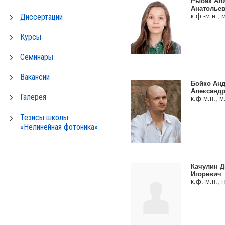
Рыбак Ал
Анатолье
Диссертации
к.ф.-м.н., м
Курсы
Семинары
Вакансии
Бойко Ан
Александ
Галерея
к.ф-м.н., м
Тезисы школы
«Нелинейная фотоника»
Качулин 
Игоревич
к.ф.-м.н., н