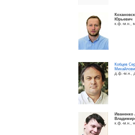
Кохановск
Юрьевич
к.ф.-м.н., м
Кобцев Се
Михайлови
д.ф.-м.н., 
Иваненко 
Владимир
к.ф.-м.н., н