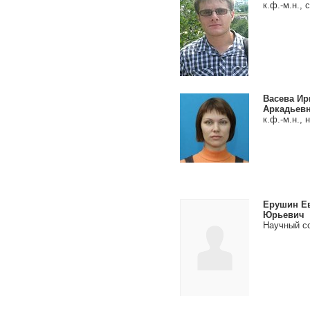
к.ф.-м.н., с
Васева Ир
Аркадьев
к.ф.-м.н., н
Ерушин Е
Юрьевич
Научный с