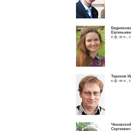
Беднякова
Евгеньевн
к.ф.-м.н., с
Терехов И
к.ф.-м.н., с
Чеховской
Сергеевич