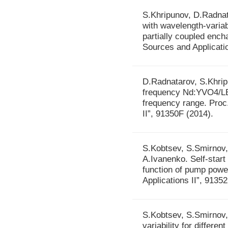
S.Khripunov, D.Radnat
with wavelength-variabl
partially coupled ench
Sources and Applicatio
D.Radnatarov, S.Khrip
frequency Nd:YVO4/LBO
frequency range. Proc
II”, 91350F (2014).
S.Kobtsev, S.Smirnov,
A.Ivanenko. Self-start 
function of pump powe
Applications II”, 9135
S.Kobtsev, S.Smirnov,
variability for differe