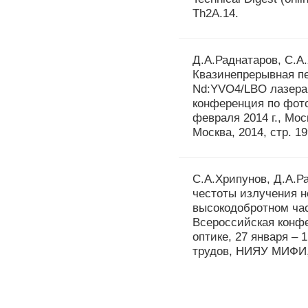
Th2A.14.
Д.А.Раднатаров, С.А
Квазинепрерывная п
Nd:YVO4/LBO лазера 
конференция по фото
февраля 2014 г., Мо
Москва, 2014, стр. 19
С.А.Хрипунов, Д.А.Р
честоты излучения н
высокодобротном час
Всероссийская конф
оптике, 27 января – 
трудов, НИЯУ МИФИ, М