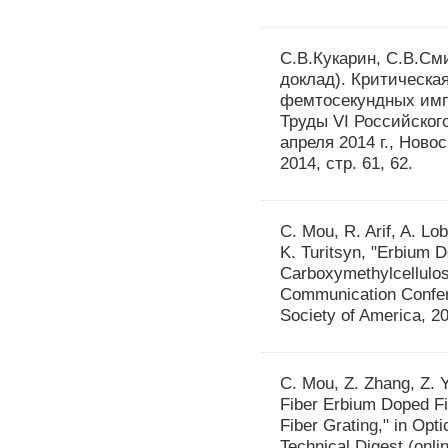
С.В.Кукарин, С.В.См
доклад). Критическа
фемтосекундных имп
Труды VI Российског
апреля 2014 г., Нов
2014, стр. 61, 62.
C. Mou, R. Arif, A. Lo
K. Turitsyn, "Erbium 
Carboxymethylcellulos
Communication Confere
Society of America, 2
C. Mou, Z. Zhang, Z. Y
Fiber Erbium Doped Fi
Fiber Grating," in Op
Technical Digest (onli