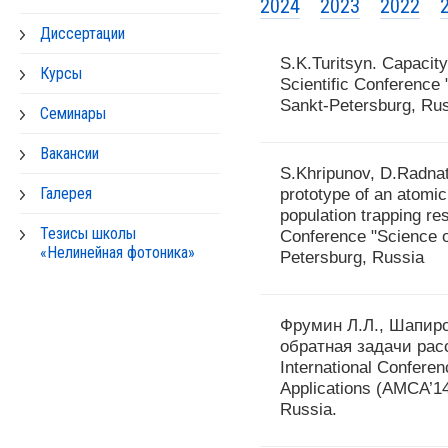
2024
2023
2022
Диссертации
S.K.Turitsyn. Capacity 
Курсы
Scientific Conference
Sankt-Petersburg, Rus
Семинары
Вакансии
S.Khripunov, D.Radnata
Галерея
prototype of an atomi
population trapping res
Тезисы школы
Conference "Science o
«Нелинейная фотоника»
Petersburg, Russia
Фрумин Л.Л., Шапиро
обратная задачи рас
International Confer
Applications (AMCA’14
Russia.