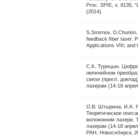
Proc. SPIE, v. 9135, “
(2014).
S.Smirnov, D.Churkin.
feedback fiber laser. 
Applications VIII; and
С.К. Турицын. Цифро
нелинейном преобраз
связи (пригл. докла
лазерам (14-18 апреля
О.В. Штырина, И.А. Я
Теоретическое описа
волоконном лазере. 
лазерам (14-18 апрел
РАН, Новосибирск, 20